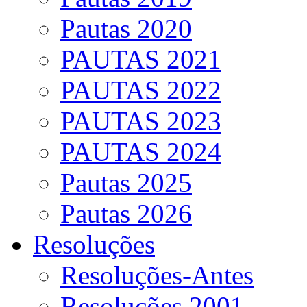
Pautas 2020
PAUTAS 2021
PAUTAS 2022
PAUTAS 2023
PAUTAS 2024
Pautas 2025
Pautas 2026
Resoluções
Resoluções-Antes
Resoluções 2001