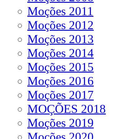
Moções 2011
Moções 2012
Moções 2013
Moções 2014
Moções 2015
Moções 2016
Moções 2017
MOÇÕES 2018
Moções 2019
Moções 2020