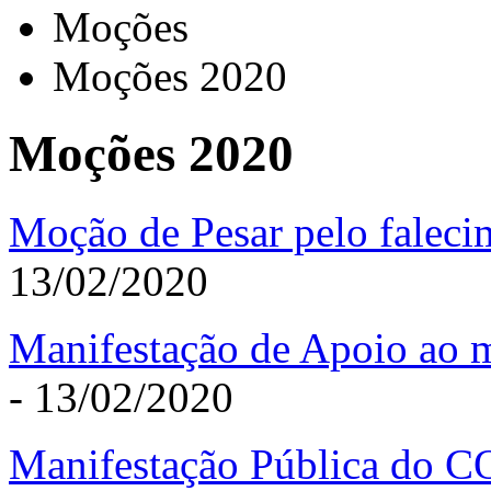
Moções
Moções 2020
Moções 2020
Moção de Pesar pelo faleci
13/02/2020
Manifestação de Apoio ao m
- 13/02/2020
Manifestação Pública do 