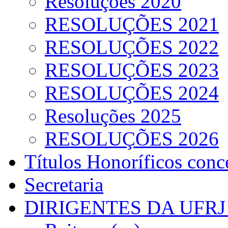
Resoluções 2020
RESOLUÇÕES 2021
RESOLUÇÕES 2022
RESOLUÇÕES 2023
RESOLUÇÕES 2024
Resoluções 2025
RESOLUÇÕES 2026
Títulos Honoríficos conc
Secretaria
DIRIGENTES DA UFRJ