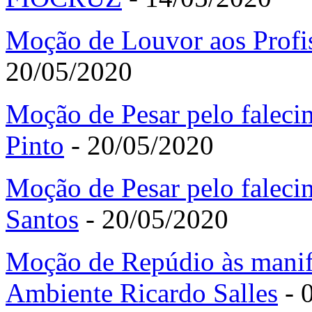
Moção de Louvor aos Profi
20/05/2020
Moção de Pesar pelo faleci
Pinto
- 20/05/2020
Moção de Pesar pelo faleci
Santos
- 20/05/2020
Moção de Repúdio às manif
Ambiente Ricardo Salles
- 