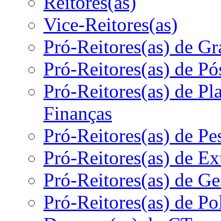
Reitores(as)
Vice-Reitores(as)
Pró-Reitores(as) de G
Pró-Reitores(as) de P
Pró-Reitores(as) de P
Finanças
Pró-Reitores(as) de Pe
Pró-Reitores(as) de Ex
Pró-Reitores(as) de G
Pró-Reitores(as) de Pol