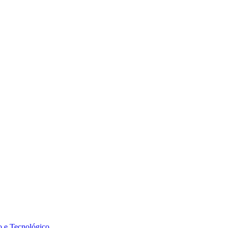
o e Tecnológico