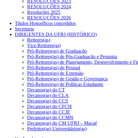
RESOLUÇÕES 2023
RESOLUÇÕES 2024
Resoluções 2025
RESOLUÇÕES 2026
Títulos Honoríficos concedidos
Secretaria
DIRIGENTES DA UFRJ (HISTÓRICO)
Reitores(as)
Vice-Reitores(as)
Pró-Reitores(as) de Graduação
Pró-Reitores(as) de Pós-Graduação e Pesquisa
Pró-Reitores(as) de Planejamento, Desenvolvimento e Fi
Pró-Reitores(as) de Pessoal
Pró-Reitores(as) de Extensão
Pró-Reitores(as) de Gestão e Governança
Pró-Reitores(as) de Políticas Estudantis
Decanos(as) do CT
Decanos(as) do CLA
Decanos(as) do CCS
Decanos(as) do CFCH
Decanos(as) do CCJE
Decanos(as) do CCMN
Decanos(as) do CM UFRJ – Macaé
Prefeitos(as) Universitários(as)