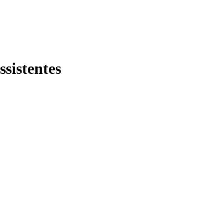
ssistentes