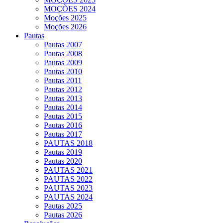
MOÇÕES 2024
Moções 2025
Moções 2026
Pautas
Pautas 2007
Pautas 2008
Pautas 2009
Pautas 2010
Pautas 2011
Pautas 2012
Pautas 2013
Pautas 2014
Pautas 2015
Pautas 2016
Pautas 2017
PAUTAS 2018
Pautas 2019
Pautas 2020
PAUTAS 2021
PAUTAS 2022
PAUTAS 2023
PAUTAS 2024
Pautas 2025
Pautas 2026