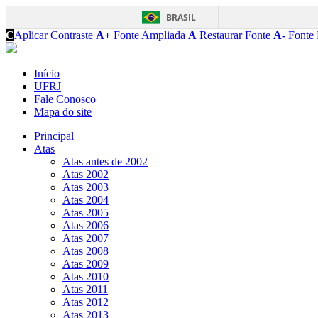
BRASIL
C
Aplicar Contraste
A+
Fonte Ampliada
A
Restaurar Fonte
A-
Fonte 
Início
UFRJ
Fale Conosco
Mapa do site
Principal
Atas
Atas antes de 2002
Atas 2002
Atas 2003
Atas 2004
Atas 2005
Atas 2006
Atas 2007
Atas 2008
Atas 2009
Atas 2010
Atas 2011
Atas 2012
Atas 2013