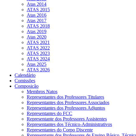
Atas 2014
ATAS 2015
Atas 2016
Atas 2017
ATAS 2018
Atas 2019
Atas 2020
ATAS 2021
ATAS 2022
ATAS 2023
ATAS 2024
Atas 2025
ATAS 2026
Calendário
Comissões
Composição
Membros Natos
Representantes dos Professores Titulares
Representantes dos Professores Associados
Representantes dos Professores Adjuntos
Representantes do FCC
Representante dos Professores Assistentes
Representantes dos Técnico-Administrativos
Representantes do Corpo Discente
Representante dos Professores de Ensino Básico, Técnic