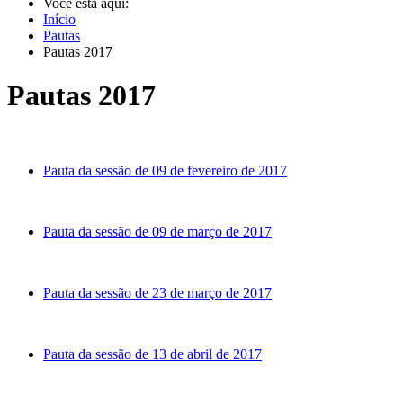
Você está aqui:
Início
Pautas
Pautas 2017
Pautas 2017
Pauta da sessão de 09 de fevereiro de 2017
Pauta da sessão de 09 de março de 2017
Pauta da sessão de 23 de março de 2017
Pauta da sessão de 13 de abril de 2017