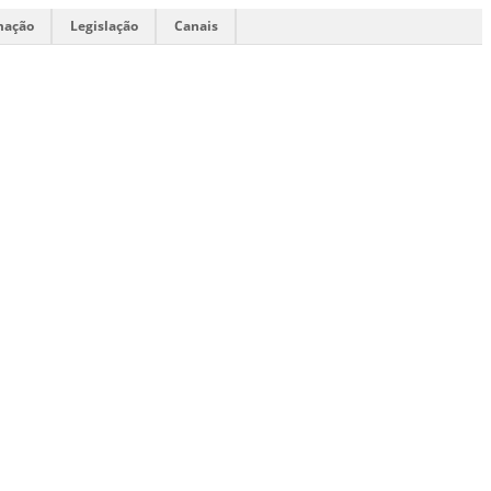
mação
Legislação
Canais