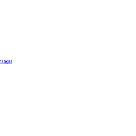
nanças