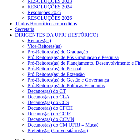
RESOLUÇÕES 2023
RESOLUÇÕES 2024
Resoluções 2025
RESOLUÇÕES 2026
Títulos Honoríficos concedidos
Secretaria
DIRIGENTES DA UFRJ (HISTÓRICO)
Reitores(as)
Vice-Reitores(as)
Pró-Reitores(as) de Graduação
Pró-Reitores(as) de Pós-Graduação e Pesquisa
Pró-Reitores(as) de Planejamento, Desenvolvimento e Fi
Pró-Reitores(as) de Pessoal
Pró-Reitores(as) de Extensão
Pró-Reitores(as) de Gestão e Governança
Pró-Reitores(as) de Políticas Estudantis
Decanos(as) do CT
Decanos(as) do CLA
Decanos(as) do CCS
Decanos(as) do CFCH
Decanos(as) do CCJE
Decanos(as) do CCMN
Decanos(as) do CM UFRJ – Macaé
Prefeitos(as) Universitários(as)