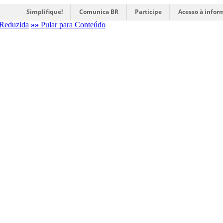
Simplifique!
Comunica BR
Participe
Acesso à infor
Reduzida
»»
Pular para Conteúdo