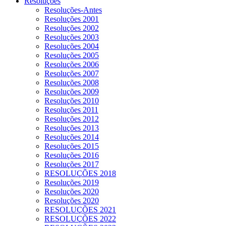
Resoluções
Resoluções-Antes
Resoluções 2001
Resoluções 2002
Resoluções 2003
Resoluções 2004
Resoluções 2005
Resoluções 2006
Resoluções 2007
Resoluções 2008
Resoluções 2009
Resoluções 2010
Resoluções 2011
Resoluções 2012
Resoluções 2013
Resoluções 2014
Resoluções 2015
Resoluções 2016
Resoluções 2017
RESOLUÇÕES 2018
Resoluções 2019
Resoluções 2020
Resoluções 2020
RESOLUÇÕES 2021
RESOLUÇÕES 2022