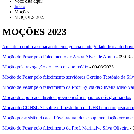
Você está aqui:
Início
Moções
MOÇÕES 2023
MOÇÕES 2023
Nota de repúdio à situação de emergência e integridade física do P
Moção de Pesar pelo Falecimento de Alzira Alves de Abreu
- 09-03-
Moção pela revogação do novo ensino médio
- 09/03/2023
Moção de Pesar pelo falecimento servidores Gercino Teotônio da Sil
Moção de Pesar pelo falecimento da Profª Sylvia da Silveira Melo Va
Moção de apoio aos direitos previdenciários para os pós-graduandos
-
Moção do CONSUNI sobre infraestrutura da UFRJ e recomposição o
Moção por assistência aos Pós-Graduandos e suplementação orçamen
Moção de Pesar pelo falecimento da Prof. Marinalva Silva Oliveira
- 