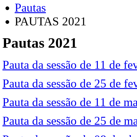
Pautas
PAUTAS 2021
Pautas 2021
Pauta da sessão de 11 de fe
Pauta da sessão de 25 de fe
Pauta da sessão de 11 de m
Pauta da sessão de 25 de m