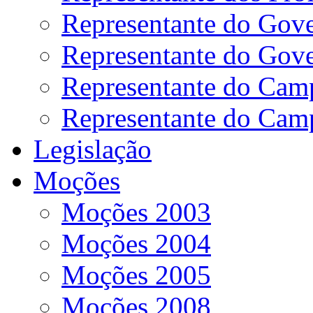
Representante do Gove
Representante do Gov
Representante do Cam
Representante do Ca
Legislação
Moções
Moções 2003
Moções 2004
Moções 2005
Moções 2008