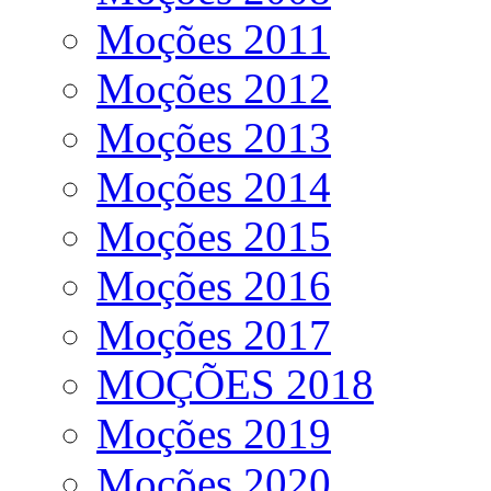
Moções 2011
Moções 2012
Moções 2013
Moções 2014
Moções 2015
Moções 2016
Moções 2017
MOÇÕES 2018
Moções 2019
Moções 2020