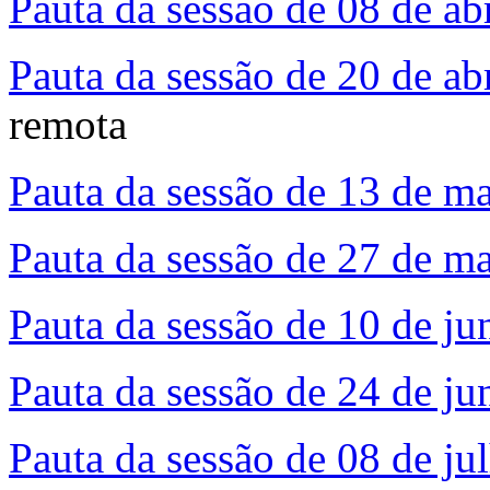
Pauta da sessão de 08 de ab
Pauta da sessão de 20 de ab
remota
Pauta da sessão de 13 de m
Pauta da sessão de 27 de m
Pauta da sessão de 10 de j
Pauta da sessão de 24 de j
Pauta da sessão de 08 de ju