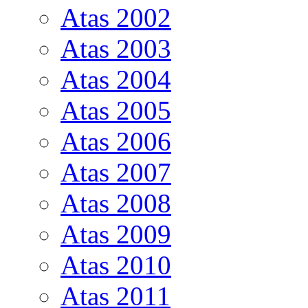
Atas 2002
Atas 2003
Atas 2004
Atas 2005
Atas 2006
Atas 2007
Atas 2008
Atas 2009
Atas 2010
Atas 2011