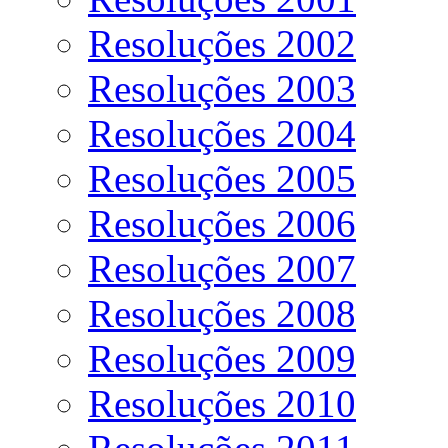
Resoluções 2002
Resoluções 2003
Resoluções 2004
Resoluções 2005
Resoluções 2006
Resoluções 2007
Resoluções 2008
Resoluções 2009
Resoluções 2010