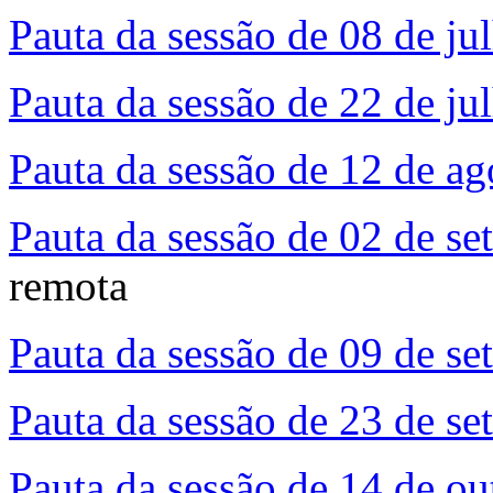
Pauta da sessão de 08 de ju
Pauta da sessão de 22 de ju
Pauta da sessão de 12 de a
Pauta da sessão de 02 de s
remota
Pauta da sessão de 09 de s
Pauta da sessão de 23 de s
Pauta da sessão de 14 de o