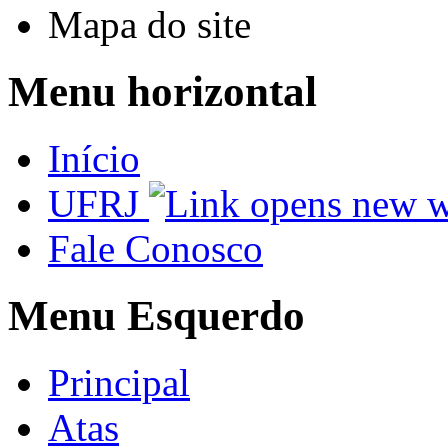
Mapa do site
Menu horizontal
Início
UFRJ
Fale Conosco
Menu Esquerdo
Principal
Atas