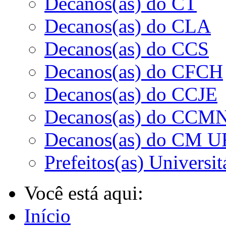
Decanos(as) do CT
Decanos(as) do CLA
Decanos(as) do CCS
Decanos(as) do CFCH
Decanos(as) do CCJE
Decanos(as) do CCM
Decanos(as) do CM U
Prefeitos(as) Universit
Você está aqui:
Início