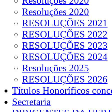
Resoluções 2020
Resoluções 2020
RESOLUÇÕES 2021
RESOLUÇÕES 2022
RESOLUÇÕES 2023
RESOLUÇÕES 2024
Resoluções 2025
RESOLUÇÕES 2026
Títulos Honoríficos conc
Secretaria