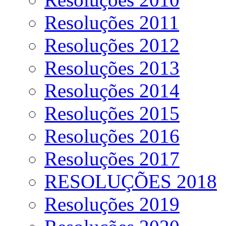
Resoluções 2011
Resoluções 2012
Resoluções 2013
Resoluções 2014
Resoluções 2015
Resoluções 2016
Resoluções 2017
RESOLUÇÕES 2018
Resoluções 2019