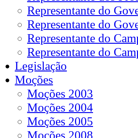
Representante do Gove
Representante do Gov
Representante do Cam
Representante do Ca
Legislação
Moções
Moções 2003
Moções 2004
Moções 2005
Moções 2008