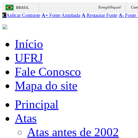
Simplifique!
Com
BRASIL
C
Aplicar Contraste
A+
Fonte Ampliada
A
Restaurar Fonte
A-
Fonte 
Início
UFRJ
Fale Conosco
Mapa do site
Principal
Atas
Atas antes de 2002