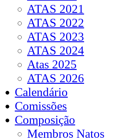
ATAS 2021
ATAS 2022
ATAS 2023
ATAS 2024
Atas 2025
ATAS 2026
Calendário
Comissões
Composição
Membros Natos