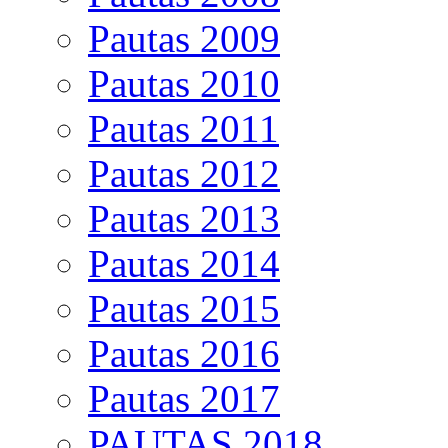
Pautas 2009
Pautas 2010
Pautas 2011
Pautas 2012
Pautas 2013
Pautas 2014
Pautas 2015
Pautas 2016
Pautas 2017
PAUTAS 2018