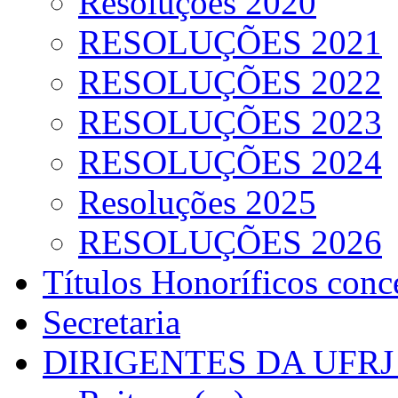
Resoluções 2020
RESOLUÇÕES 2021
RESOLUÇÕES 2022
RESOLUÇÕES 2023
RESOLUÇÕES 2024
Resoluções 2025
RESOLUÇÕES 2026
Títulos Honoríficos conc
Secretaria
DIRIGENTES DA UFRJ