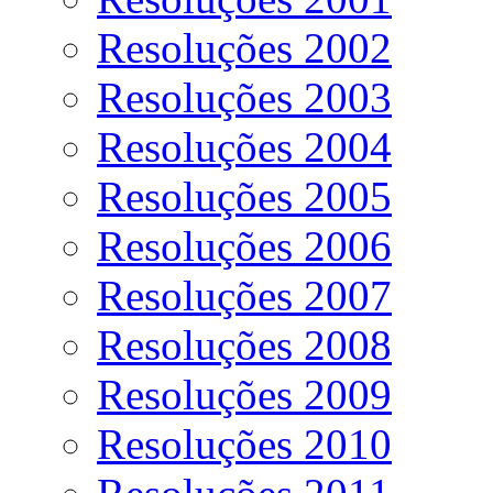
Resoluções 2002
Resoluções 2003
Resoluções 2004
Resoluções 2005
Resoluções 2006
Resoluções 2007
Resoluções 2008
Resoluções 2009
Resoluções 2010