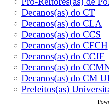
Pró-Reitores(as) de Pol
Decanos(as) do CT
Decanos(as) do CLA
Decanos(as) do CCS
Decanos(as) do CFCH
Decanos(as) do CCJE
Decanos(as) do CCM
Decanos(as) do CM U
Prefeitos(as) Universit
Pow