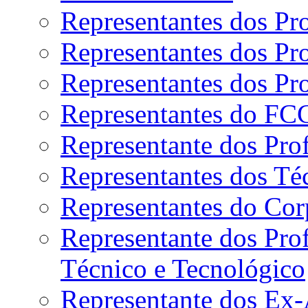
Representantes dos Pro
Representantes dos Pr
Representantes dos Pr
Representantes do FC
Representante dos Prof
Representantes dos Té
Representantes do Cor
Representante dos Prof
Técnico e Tecnológico
Representante dos Ex