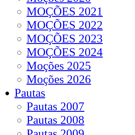
MOÇÕES 2021
MOÇÕES 2022
MOÇÕES 2023
MOÇÕES 2024
Moções 2025
Moções 2026
Pautas
Pautas 2007
Pautas 2008
Pautas 2009