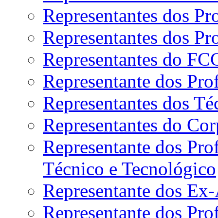
Representantes dos Pr
Representantes dos Pr
Representantes do FC
Representante dos Prof
Representantes dos Té
Representantes do Cor
Representante dos Prof
Técnico e Tecnológico
Representante dos Ex
Representante dos Pro