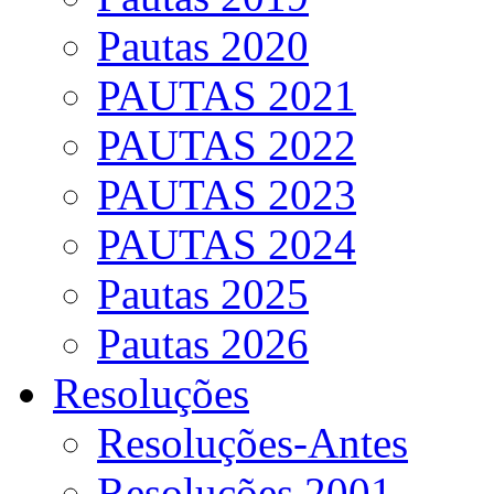
Pautas 2020
PAUTAS 2021
PAUTAS 2022
PAUTAS 2023
PAUTAS 2024
Pautas 2025
Pautas 2026
Resoluções
Resoluções-Antes
Resoluções 2001