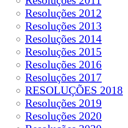
Resoluções 2011
Resoluções 2012
Resoluções 2013
Resoluções 2014
Resoluções 2015
Resoluções 2016
Resoluções 2017
RESOLUÇÕES 2018
Resoluções 2019
Resoluções 2020