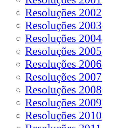
Resoluções 2002
Resoluções 2003
Resoluções 2004
Resoluções 2005
Resoluções 2006
Resoluções 2007
Resoluções 2008
Resoluções 2009
Resoluções 2010