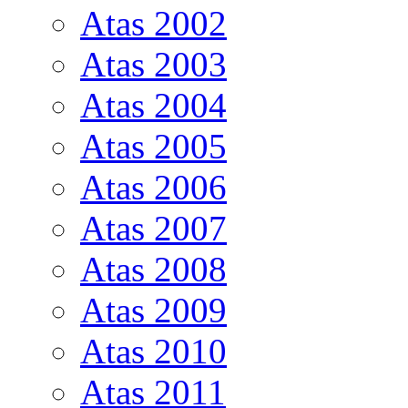
Atas 2002
Atas 2003
Atas 2004
Atas 2005
Atas 2006
Atas 2007
Atas 2008
Atas 2009
Atas 2010
Atas 2011