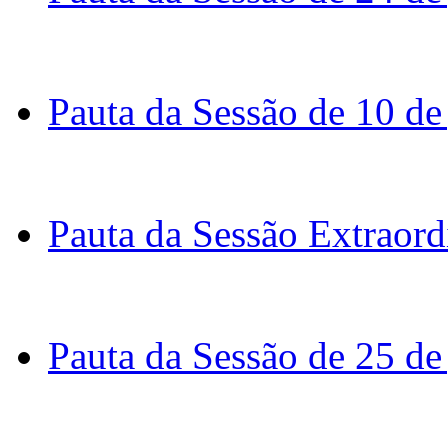
Pauta da Sessão de 10 de
Pauta da Sessão Extraord
Pauta da Sessão de 25 de