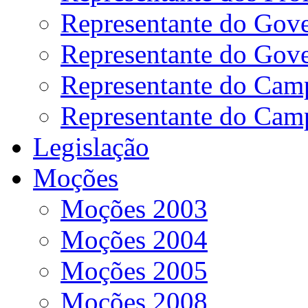
Representante do Gove
Representante do Gov
Representante do Cam
Representante do Ca
Legislação
Moções
Moções 2003
Moções 2004
Moções 2005
Moções 2008