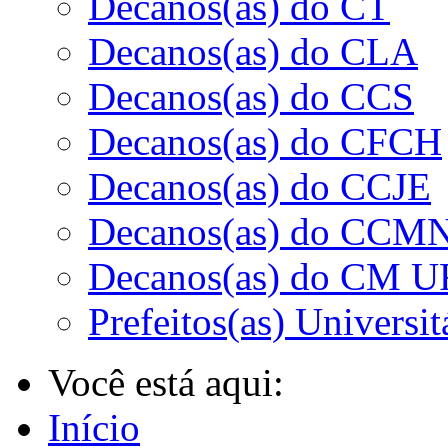
Decanos(as) do CT
Decanos(as) do CLA
Decanos(as) do CCS
Decanos(as) do CFCH
Decanos(as) do CCJE
Decanos(as) do CCM
Decanos(as) do CM U
Prefeitos(as) Universit
Você está aqui:
Início