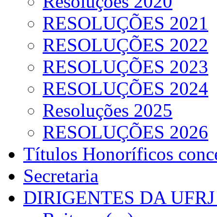
Resoluções 2020
RESOLUÇÕES 2021
RESOLUÇÕES 2022
RESOLUÇÕES 2023
RESOLUÇÕES 2024
Resoluções 2025
RESOLUÇÕES 2026
Títulos Honoríficos conc
Secretaria
DIRIGENTES DA UFRJ