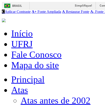
Simplifique!
Com
BRASIL
C
Aplicar Contraste
A+
Fonte Ampliada
A
Restaurar Fonte
A-
Fonte 
Início
UFRJ
Fale Conosco
Mapa do site
Principal
Atas
Atas antes de 2002