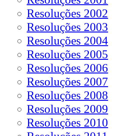
Resoluções 2002
Resoluções 2003
Resoluções 2004
Resoluções 2005
Resoluções 2006
Resoluções 2007
Resoluções 2008
Resoluções 2009
Resoluções 2010