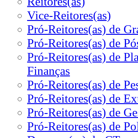
Reitores(as)
Vice-Reitores(as)
Pró-Reitores(as) de G
Pró-Reitores(as) de P
Pró-Reitores(as) de P
Finanças
Pró-Reitores(as) de Pe
Pró-Reitores(as) de Ex
Pró-Reitores(as) de G
Pró-Reitores(as) de Pol