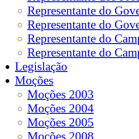
Representante do Gove
Representante do Gov
Representante do Cam
Representante do Ca
Legislação
Moções
Moções 2003
Moções 2004
Moções 2005
Moções 2008