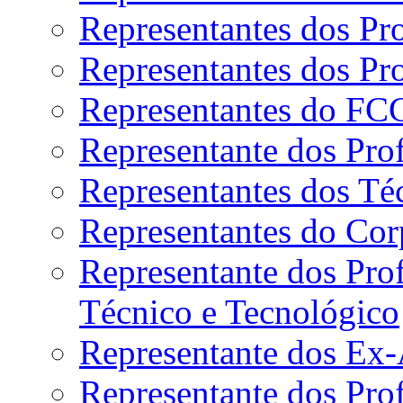
Representantes dos Pr
Representantes dos Pr
Representantes do FC
Representante dos Prof
Representantes dos Té
Representantes do Cor
Representante dos Prof
Técnico e Tecnológico
Representante dos Ex
Representante dos Pro