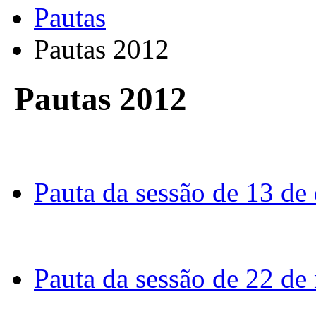
Pautas
Pautas 2012
Pautas 2012
Pauta da sessão de 13 d
Pauta da sessão de 22 d