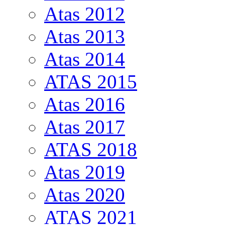
Atas 2012
Atas 2013
Atas 2014
ATAS 2015
Atas 2016
Atas 2017
ATAS 2018
Atas 2019
Atas 2020
ATAS 2021