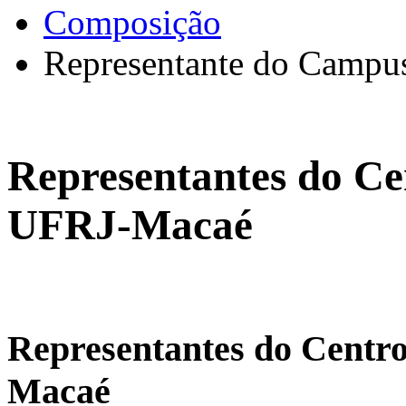
Composição
Representante do Camp
Representantes do Ce
UFRJ-Macaé
Representantes do Centro
Macaé