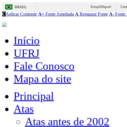
Simplifique!
Com
BRASIL
C
Aplicar Contraste
A+
Fonte Ampliada
A
Restaurar Fonte
A-
Fonte 
Início
UFRJ
Fale Conosco
Mapa do site
Principal
Atas
Atas antes de 2002