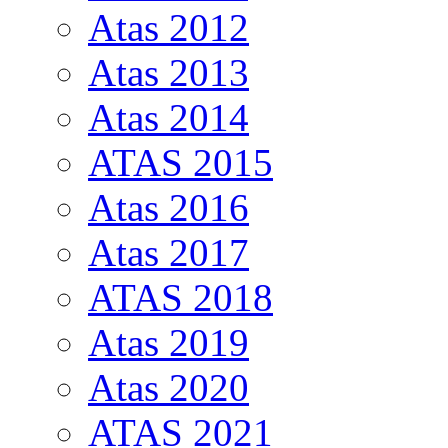
Atas 2012
Atas 2013
Atas 2014
ATAS 2015
Atas 2016
Atas 2017
ATAS 2018
Atas 2019
Atas 2020
ATAS 2021