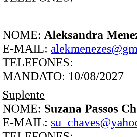
NOME:
Aleksandra Menez
E-MAIL:
alekmenezes@gm
TELEFONES:
MANDATO: 10/08/2027
Suplente
NOME:
Suzana Passos Ch
E-MAIL:
su_chaves@yaho
TELEFONES: