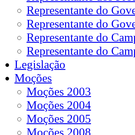
Representante do Gove
Representante do Gov
Representante do Cam
Representante do Ca
Legislação
Moções
Moções 2003
Moções 2004
Moções 2005
Moções 2008