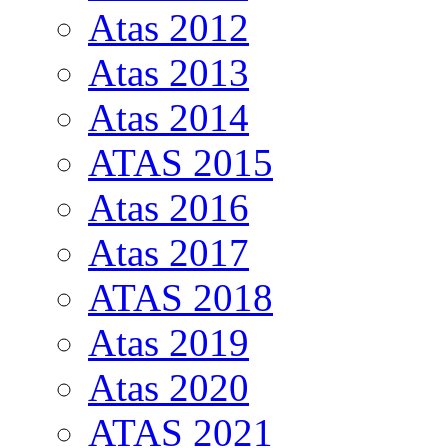
Atas 2012
Atas 2013
Atas 2014
ATAS 2015
Atas 2016
Atas 2017
ATAS 2018
Atas 2019
Atas 2020
ATAS 2021