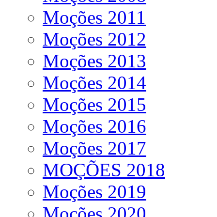
Moções 2011
Moções 2012
Moções 2013
Moções 2014
Moções 2015
Moções 2016
Moções 2017
MOÇÕES 2018
Moções 2019
Moções 2020