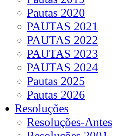
Pautas 2020
PAUTAS 2021
PAUTAS 2022
PAUTAS 2023
PAUTAS 2024
Pautas 2025
Pautas 2026
Resoluções
Resoluções-Antes
Resoluções 2001