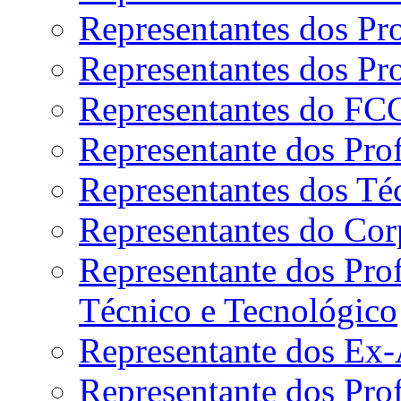
Representantes dos Pr
Representantes dos Pr
Representantes do FC
Representante dos Prof
Representantes dos Té
Representantes do Cor
Representante dos Prof
Técnico e Tecnológico
Representante dos Ex
Representante dos Pro