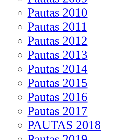
Pautas 2010
Pautas 2011
Pautas 2012
Pautas 2013
Pautas 2014
Pautas 2015
Pautas 2016
Pautas 2017
PAUTAS 2018
Pautas 2019