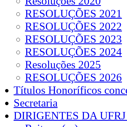
Resoluções 2020
RESOLUÇÕES 2021
RESOLUÇÕES 2022
RESOLUÇÕES 2023
RESOLUÇÕES 2024
Resoluções 2025
RESOLUÇÕES 2026
Títulos Honoríficos conc
Secretaria
DIRIGENTES DA UFRJ