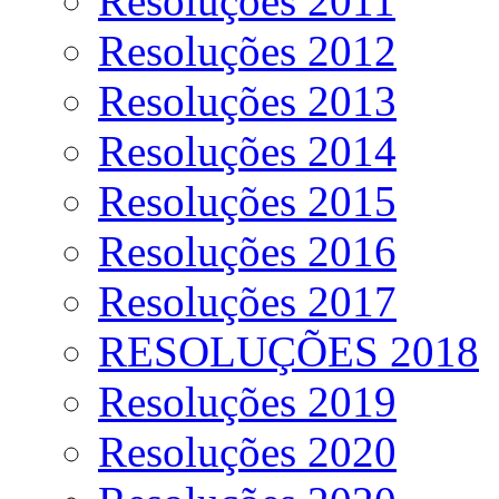
Resoluções 2011
Resoluções 2012
Resoluções 2013
Resoluções 2014
Resoluções 2015
Resoluções 2016
Resoluções 2017
RESOLUÇÕES 2018
Resoluções 2019
Resoluções 2020