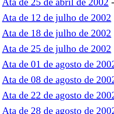
Ata de 25 de abril de 2002
-
Ata de 12 de julho de 2002
Ata de 18 de julho de 2002
Ata de 25 de julho de 2002
Ata de 01 de agosto de 200
Ata de 08 de agosto de 200
Ata de 22 de agosto de 200
Ata de 28 de agosto de 200