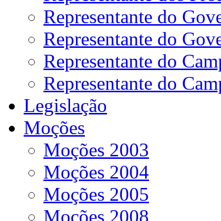
Representante do Gove
Representante do Gov
Representante do Cam
Representante do Ca
Legislação
Moções
Moções 2003
Moções 2004
Moções 2005
Moções 2008