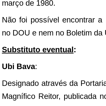
março de 1980.
Não foi possível encontrar a
no DOU e nem no Boletim da
Substituto eventual
:
Ubi Bava
:
Designado através da Portari
Magnífico Reitor, publicada 