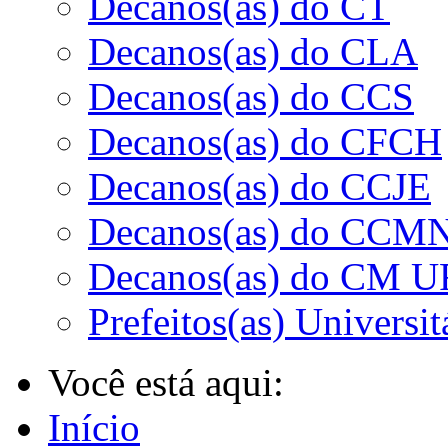
Decanos(as) do CT
Decanos(as) do CLA
Decanos(as) do CCS
Decanos(as) do CFCH
Decanos(as) do CCJE
Decanos(as) do CCM
Decanos(as) do CM U
Prefeitos(as) Universit
Você está aqui:
Início