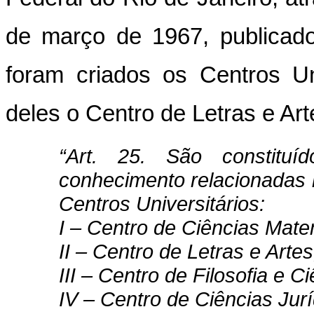
de março de 1967, publicad
foram criados os Centros Un
deles o Centro de Letras e Art
“Art. 25. São constit
conhecimento relacionadas no
Centros Universitários:
I – Centro de Ciências Mate
II – Centro de Letras e Artes
III – Centro de Filosofia e 
IV – Centro de Ciências Jur