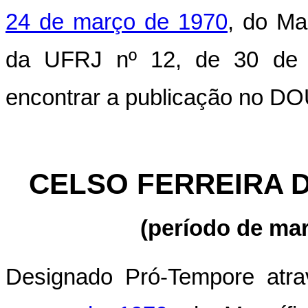
24 de março de 1970
, do Ma
da UFRJ nº 12, de 30 de m
encontrar a publicação no DO
CELSO FERREIRA D
(período de mar
Designado Pró-Tempore atr