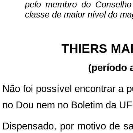
pelo membro do Conselho
classe de maior nível do mag
THIERS MA
(período 
Não foi possível encontrar a 
no Dou nem no Boletim da UF
Dispensado, por motivo de s