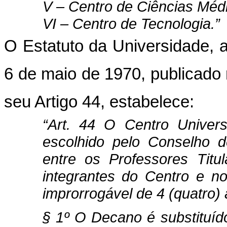
V – Centro de Ciências Méd
VI – Centro de Tecnologia.”
O Estatuto da Universidade, 
6 de maio de 1970, publicad
seu Artigo 44, estabelece:
“Art. 44 O Centro Univers
escolhido pelo Conselho d
entre os Professores Titul
integrantes do Centro e n
improrrogável de 4 (quatro)
§
1º O Decano é substituíd