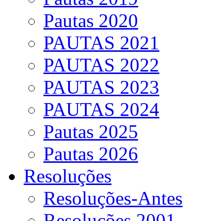
Pautas 2020
PAUTAS 2021
PAUTAS 2022
PAUTAS 2023
PAUTAS 2024
Pautas 2025
Pautas 2026
Resoluções
Resoluções-Antes
Resoluções 2001