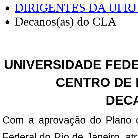
DIRIGENTES DA UFRJ
Decanos(as) do CLA
UNIVERSIDADE FEDE
CENTRO DE 
DEC
Com a aprovação do Plano d
Federal do Rio de Janeiro, a