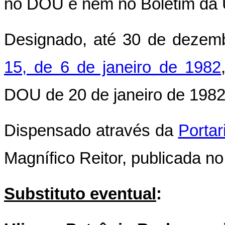
no DOU e nem no Boletim da
Designado, até 30 de dezem
15, de 6 de janeiro de 1982
DOU de 20 de janeiro de 1982
Dispensado através da
Portar
Magnífico Reitor, publicada n
Substituto eventual
: