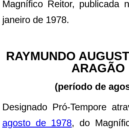
Magnífico Reitor, publicada
janeiro de 1978.
RAYMUNDO AUGUST
ARAGÃO (
(período de ago
Designado Pró-Tempore atr
agosto de 1978
, do Magnífi