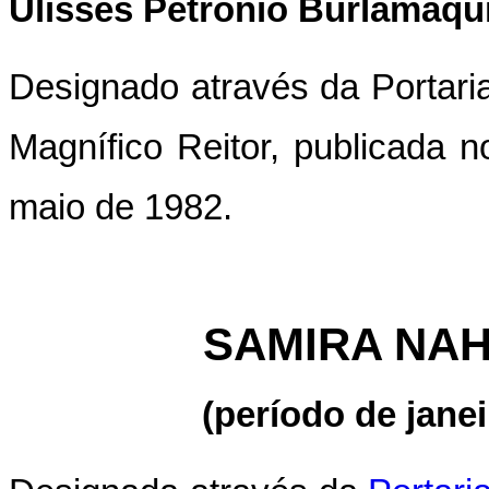
Ulisses Petrônio Burlamaqu
Designado através da Portari
Magnífico Reitor, publicada 
maio de 1982.
SAMIRA NAH
(período de janei