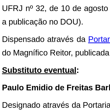
UFRJ nº 32, de 10 de agosto 
a publicação no DOU).
Dispensado através da
Porta
do Magnífico Reitor, publica
Substituto eventual
:
Paulo Emidio de Freitas Ba
Designado através da Portaria