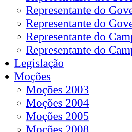
Representante do Gove
Representante do Gov
Representante do Cam
Representante do Ca
Legislação
Moções
Moções 2003
Moções 2004
Moções 2005
Moções 2008