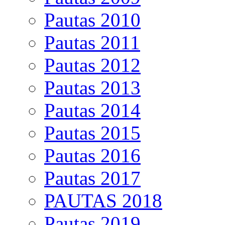
Pautas 2010
Pautas 2011
Pautas 2012
Pautas 2013
Pautas 2014
Pautas 2015
Pautas 2016
Pautas 2017
PAUTAS 2018
Pautas 2019