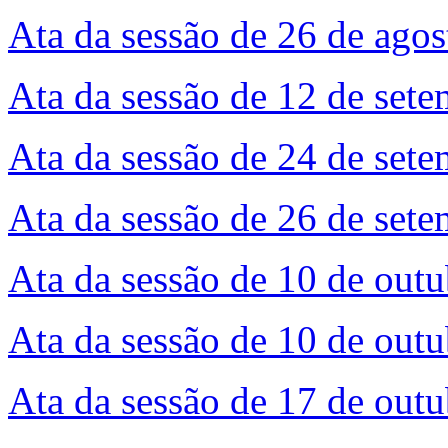
Ata da sessão de 26 de ago
Ata da sessão de 12 de set
Ata da sessão de 24 de set
Ata da sessão de 26 de set
Ata da sessão de 10 de out
Ata da sessão de 10 de out
Ata da sessão de 17 de out