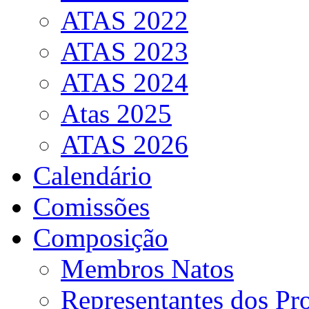
ATAS 2022
ATAS 2023
ATAS 2024
Atas 2025
ATAS 2026
Calendário
Comissões
Composição
Membros Natos
Representantes dos Pro