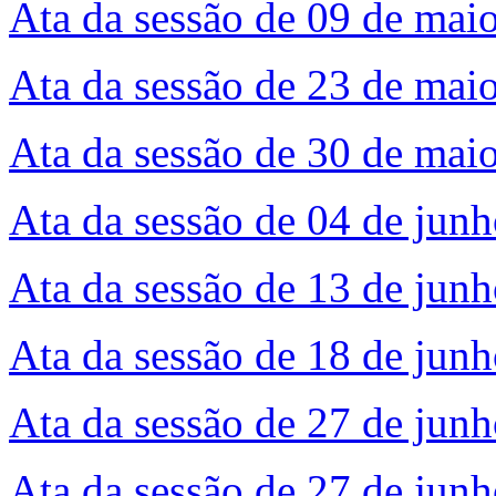
Ata da sessão de 09 de mai
Ata da sessão de 23 de mai
Ata da sessão de 30 de mai
Ata da sessão de 04 de jun
Ata da sessão de 13 de jun
Ata da sessão de 18 de jun
Ata da sessão de 27 de jun
Ata da sessão de 27 de jun