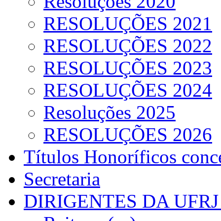
Resoluções 2020
RESOLUÇÕES 2021
RESOLUÇÕES 2022
RESOLUÇÕES 2023
RESOLUÇÕES 2024
Resoluções 2025
RESOLUÇÕES 2026
Títulos Honoríficos conc
Secretaria
DIRIGENTES DA UFRJ