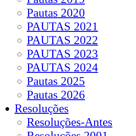
Pautas 2020
PAUTAS 2021
PAUTAS 2022
PAUTAS 2023
PAUTAS 2024
Pautas 2025
Pautas 2026
Resoluções
Resoluções-Antes
Resoluções 2001