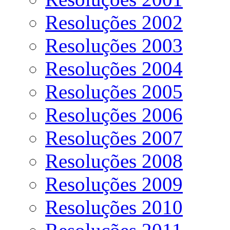
Resoluções 2002
Resoluções 2003
Resoluções 2004
Resoluções 2005
Resoluções 2006
Resoluções 2007
Resoluções 2008
Resoluções 2009
Resoluções 2010