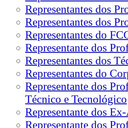
Representantes dos Pr
Representantes dos Pr
Representantes do FC
Representante dos Prof
Representantes dos Té
Representantes do Cor
Representante dos Prof
Técnico e Tecnológico
Representante dos Ex
Representante dos Pro