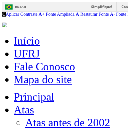
Simplifique!
Com
BRASIL
C
Aplicar Contraste
A+
Fonte Ampliada
A
Restaurar Fonte
A-
Fonte 
Início
UFRJ
Fale Conosco
Mapa do site
Principal
Atas
Atas antes de 2002