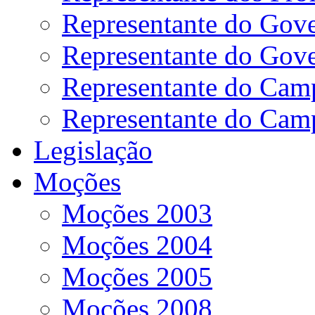
Representante do Gove
Representante do Gov
Representante do Cam
Representante do Ca
Legislação
Moções
Moções 2003
Moções 2004
Moções 2005
Moções 2008