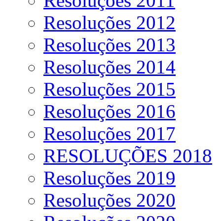
Resoluções 2011
Resoluções 2012
Resoluções 2013
Resoluções 2014
Resoluções 2015
Resoluções 2016
Resoluções 2017
RESOLUÇÕES 2018
Resoluções 2019
Resoluções 2020