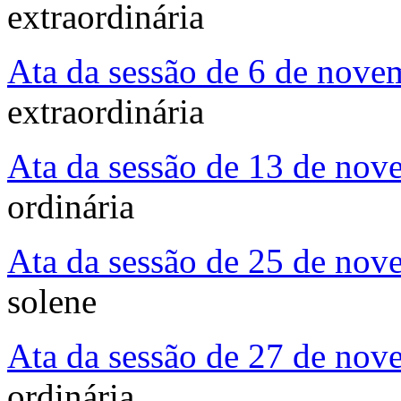
extraordinária
Ata da sessão de 6 de nove
extraordinária
Ata da sessão de 13 de no
ordinária
Ata da sessão de 25 de no
solene
Ata da sessão de 27 de no
ordinária