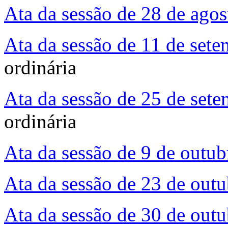
Ata da sessão de 28 de ago
Ata da sessão de 11 de set
ordinária
Ata da sessão de 25 de set
ordinária
Ata da sessão de 9 de outu
Ata da sessão de 23 de out
Ata da sessão de 30 de out