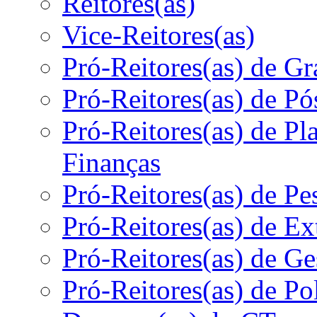
Reitores(as)
Vice-Reitores(as)
Pró-Reitores(as) de G
Pró-Reitores(as) de P
Pró-Reitores(as) de P
Finanças
Pró-Reitores(as) de Pe
Pró-Reitores(as) de Ex
Pró-Reitores(as) de G
Pró-Reitores(as) de Pol