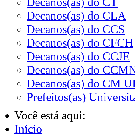
Decanos(as) do CT
Decanos(as) do CLA
Decanos(as) do CCS
Decanos(as) do CFCH
Decanos(as) do CCJE
Decanos(as) do CCM
Decanos(as) do CM U
Prefeitos(as) Universit
Você está aqui:
Início