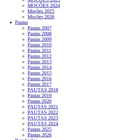
MOÇÕES 2024
Moções 2025
Moções 2026
Pautas
Pautas 2007
Pautas 2008
Pautas 2009
Pautas 2010
Pautas 2011
Pautas 2012
Pautas 2013
Pautas 2014
Pautas 2015
Pautas 2016
Pautas 2017
PAUTAS 2018
Pautas 2019
Pautas 2020
PAUTAS 2021
PAUTAS 2022
PAUTAS 2023
PAUTAS 2024
Pautas 2025
Pautas 2026