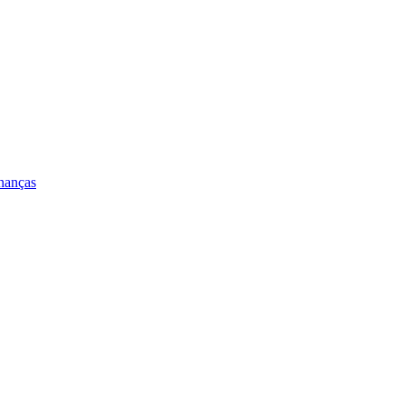
nanças