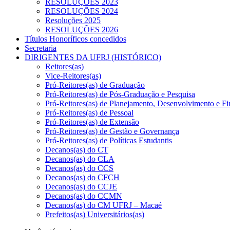
RESOLUÇÕES 2023
RESOLUÇÕES 2024
Resoluções 2025
RESOLUÇÕES 2026
Títulos Honoríficos concedidos
Secretaria
DIRIGENTES DA UFRJ (HISTÓRICO)
Reitores(as)
Vice-Reitores(as)
Pró-Reitores(as) de Graduação
Pró-Reitores(as) de Pós-Graduação e Pesquisa
Pró-Reitores(as) de Planejamento, Desenvolvimento e Fi
Pró-Reitores(as) de Pessoal
Pró-Reitores(as) de Extensão
Pró-Reitores(as) de Gestão e Governança
Pró-Reitores(as) de Políticas Estudantis
Decanos(as) do CT
Decanos(as) do CLA
Decanos(as) do CCS
Decanos(as) do CFCH
Decanos(as) do CCJE
Decanos(as) do CCMN
Decanos(as) do CM UFRJ – Macaé
Prefeitos(as) Universitários(as)