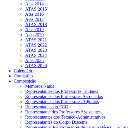
Atas 2014
ATAS 2015
Atas 2016
Atas 2017
ATAS 2018
Atas 2019
Atas 2020
ATAS 2021
ATAS 2022
ATAS 2023
ATAS 2024
Atas 2025
ATAS 2026
Calendário
Comissões
Composição
Membros Natos
Representantes dos Professores Titulares
Representantes dos Professores Associados
Representantes dos Professores Adjuntos
Representantes do FCC
Representante dos Professores Assistentes
Representantes dos Técnico-Administrativos
Representantes do Corpo Discente
Representante dos Professores de Ensino Básico, Técnic