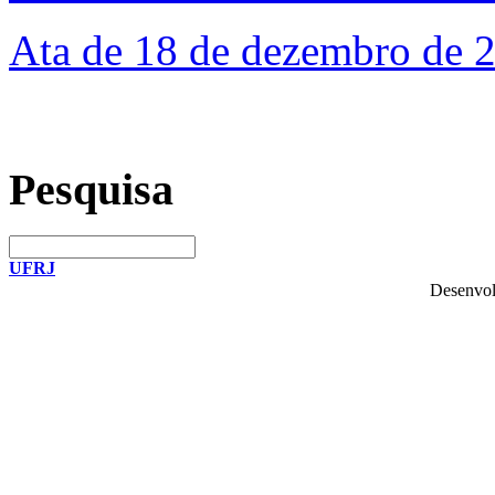
Ata de 18 de dezembro de 
Pesquisa
UFRJ
Desenvol