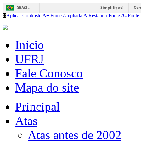
Simplifique!
Com
BRASIL
C
Aplicar Contraste
A+
Fonte Ampliada
A
Restaurar Fonte
A-
Fonte 
Início
UFRJ
Fale Conosco
Mapa do site
Principal
Atas
Atas antes de 2002