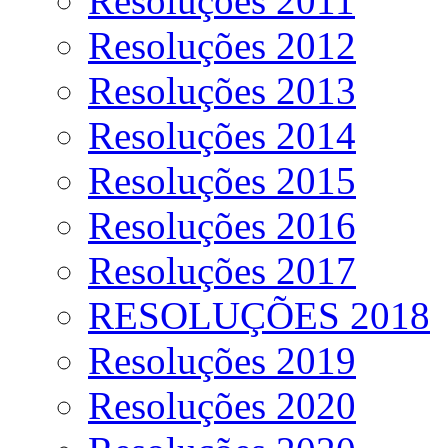
Resoluções 2011
Resoluções 2012
Resoluções 2013
Resoluções 2014
Resoluções 2015
Resoluções 2016
Resoluções 2017
RESOLUÇÕES 2018
Resoluções 2019
Resoluções 2020