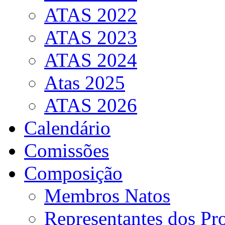
ATAS 2022
ATAS 2023
ATAS 2024
Atas 2025
ATAS 2026
Calendário
Comissões
Composição
Membros Natos
Representantes dos Pro