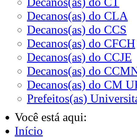
Decanos(as) do CT
Decanos(as) do CLA
Decanos(as) do CCS
Decanos(as) do CFCH
Decanos(as) do CCJE
Decanos(as) do CCM
Decanos(as) do CM U
Prefeitos(as) Universit
Você está aqui:
Início