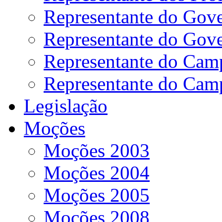
Representante do Gove
Representante do Gov
Representante do Cam
Representante do Ca
Legislação
Moções
Moções 2003
Moções 2004
Moções 2005
Moções 2008