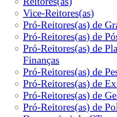
Reitores(as)
Vice-Reitores(as)
Pró-Reitores(as) de G
Pró-Reitores(as) de P
Pró-Reitores(as) de P
Finanças
Pró-Reitores(as) de Pe
Pró-Reitores(as) de Ex
Pró-Reitores(as) de G
Pró-Reitores(as) de Pol