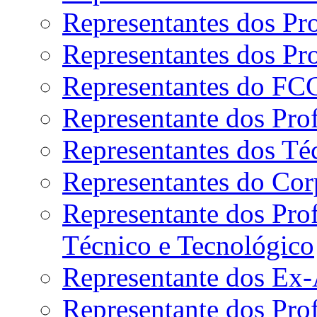
Representantes dos Pr
Representantes dos Pr
Representantes do FC
Representante dos Prof
Representantes dos Té
Representantes do Cor
Representante dos Prof
Técnico e Tecnológico
Representante dos Ex
Representante dos Pro