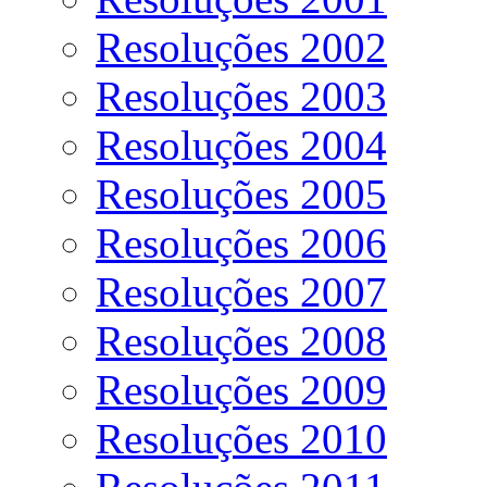
Resoluções 2002
Resoluções 2003
Resoluções 2004
Resoluções 2005
Resoluções 2006
Resoluções 2007
Resoluções 2008
Resoluções 2009
Resoluções 2010