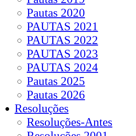
Pautas 2020
PAUTAS 2021
PAUTAS 2022
PAUTAS 2023
PAUTAS 2024
Pautas 2025
Pautas 2026
Resoluções
Resoluções-Antes
Resoluções 2001