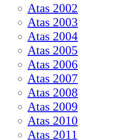
Atas 2002
Atas 2003
Atas 2004
Atas 2005
Atas 2006
Atas 2007
Atas 2008
Atas 2009
Atas 2010
Atas 2011