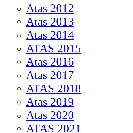
Atas 2012
Atas 2013
Atas 2014
ATAS 2015
Atas 2016
Atas 2017
ATAS 2018
Atas 2019
Atas 2020
ATAS 2021