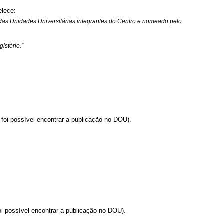
elece:
s das Unidades Universitárias integrantes do Centro e nomeado pelo
istério.”
 foi possível encontrar a publicação no DOU).
oi possível encontrar a publicação no DOU).