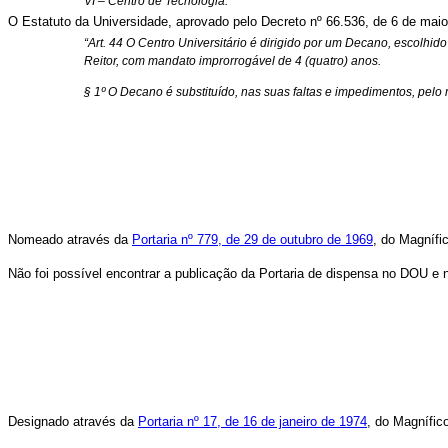
VI – Centro de Tecnologia.”
O Estatuto da Universidade, aprovado pelo Decreto nº 66.536, de 6 de mai
“Art. 44 O Centro Universitário é dirigido por um Decano, escolhi
Reitor, com mandato improrrogável de 4 (quatro) anos.
§
1º O Decano é substituído, nas suas faltas e impedimentos, pel
Nomeado através da
Portaria nº 779, de 29 de outubro de 1969
, do Magnífi
Não foi possível encontrar a publicação da Portaria de dispensa no DOU e
Designado através da
Portaria nº 17, de 16 de janeiro de 1974
, do Magnífic