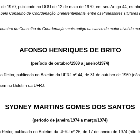
o de 1970, publicado no DOU de 12 de maio de 1970, em seu Artigo 44, estab
do pelo Conselho de Coordenação, preferentemente, entre os Professores Titulare
o membro do Conselho de Coordenação mais antigo na classe de maior nível do mag
AFONSO HENRIQUES DE BRITO
(período de outubro/1969 a janeiro/1974)
co Reitor, publicada no Boletim da UFRJ nº 44, de 31 de outubro de 1969 (não
 nem no Boletim da UFRJ.
SYDNEY MARTINS GOMES DOS SANTOS
(período de janeiro/1974 a março/1974)
o Reitor, publicada no Boletim da UFRJ nº 26, de 17 de janeiro de 1974 (não f