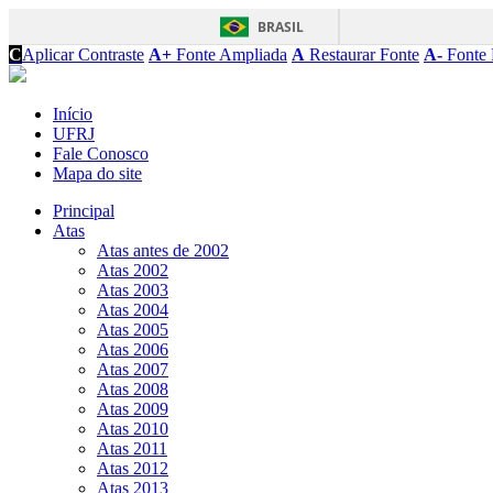
BRASIL
C
Aplicar Contraste
A+
Fonte Ampliada
A
Restaurar Fonte
A-
Fonte 
Início
UFRJ
Fale Conosco
Mapa do site
Principal
Atas
Atas antes de 2002
Atas 2002
Atas 2003
Atas 2004
Atas 2005
Atas 2006
Atas 2007
Atas 2008
Atas 2009
Atas 2010
Atas 2011
Atas 2012
Atas 2013