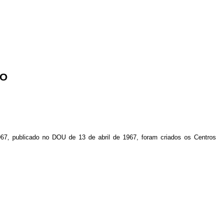
RO
67, publicado no DOU de 13 de abril de 1967, foram criados os Centros