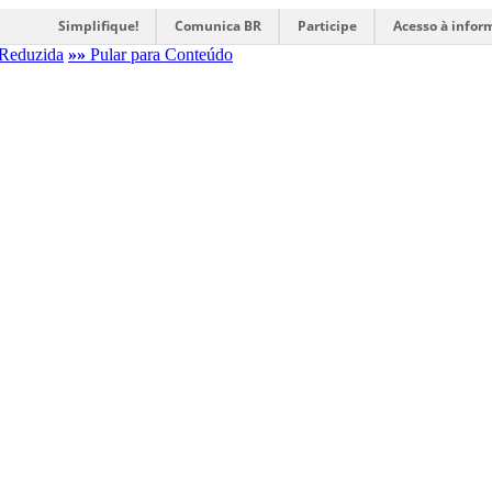
Simplifique!
Comunica BR
Participe
Acesso à infor
Reduzida
»»
Pular para Conteúdo