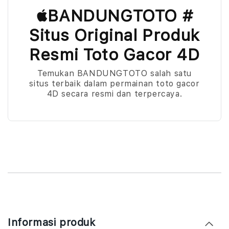

BANDUNGTOTO #
Situs Original Produk
Resmi Toto Gacor 4D
Temukan BANDUNGTOTO salah satu
situs terbaik dalam permainan toto gacor
4D secara resmi dan terpercaya.
K
o
Informasi produk
n