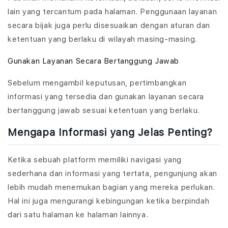
lain yang tercantum pada halaman. Penggunaan layanan
secara bijak juga perlu disesuaikan dengan aturan dan
ketentuan yang berlaku di wilayah masing-masing.
Gunakan Layanan Secara Bertanggung Jawab
Sebelum mengambil keputusan, pertimbangkan
informasi yang tersedia dan gunakan layanan secara
bertanggung jawab sesuai ketentuan yang berlaku.
Mengapa Informasi yang Jelas Penting?
Ketika sebuah platform memiliki navigasi yang
sederhana dan informasi yang tertata, pengunjung akan
lebih mudah menemukan bagian yang mereka perlukan.
Hal ini juga mengurangi kebingungan ketika berpindah
dari satu halaman ke halaman lainnya.