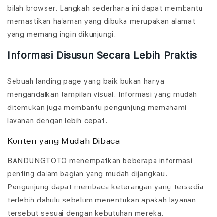
bilah browser. Langkah sederhana ini dapat membantu
memastikan halaman yang dibuka merupakan alamat
yang memang ingin dikunjungi.
Informasi Disusun Secara Lebih Praktis
Sebuah landing page yang baik bukan hanya
mengandalkan tampilan visual. Informasi yang mudah
ditemukan juga membantu pengunjung memahami
layanan dengan lebih cepat.
Konten yang Mudah Dibaca
BANDUNGTOTO menempatkan beberapa informasi
penting dalam bagian yang mudah dijangkau.
Pengunjung dapat membaca keterangan yang tersedia
terlebih dahulu sebelum menentukan apakah layanan
tersebut sesuai dengan kebutuhan mereka.