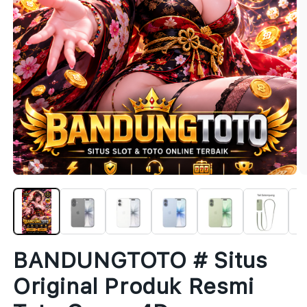
galeri
Buka
B
media
m
1
2
di
di
modal
m
BANDUNGTOTO # Situs
Original Produk Resmi