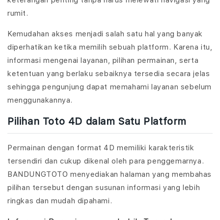
u
rumit.
p
Kemudahan akses menjadi salah satu hal yang banyak
diperhatikan ketika memilih sebuah platform. Karena itu,
informasi mengenai layanan, pilihan permainan, serta
ketentuan yang berlaku sebaiknya tersedia secara jelas
sehingga pengunjung dapat memahami layanan sebelum
menggunakannya.
Pilihan Toto 4D dalam Satu Platform
Permainan dengan format 4D memiliki karakteristik
tersendiri dan cukup dikenal oleh para penggemarnya.
BANDUNGTOTO menyediakan halaman yang membahas
pilihan tersebut dengan susunan informasi yang lebih
ringkas dan mudah dipahami.