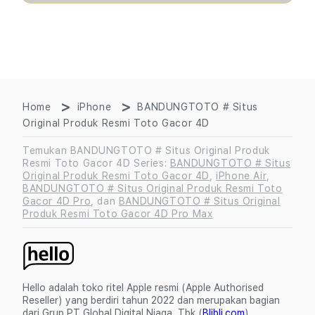
Home
iPhone
BANDUNGTOTO # Situs
Original Produk Resmi Toto Gacor 4D
Temukan BANDUNGTOTO # Situs Original Produk
Resmi Toto Gacor 4D Series:
BANDUNGTOTO # Situs
Original Produk Resmi Toto Gacor 4D
,
iPhone Air
,
BANDUNGTOTO # Situs Original Produk Resmi Toto
Gacor 4D Pro
, dan
BANDUNGTOTO # Situs Original
Produk Resmi Toto Gacor 4D Pro Max
Hello adalah toko ritel Apple resmi (Apple Authorised
Reseller) yang berdiri tahun 2022 dan merupakan bagian
dari Grup PT Global Digital Niaga, Tbk (
Blibli.com
).