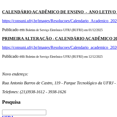
CALENDÁRIO ACADÊMICO DE ENSINO - ANO LETIVO 
https://consuni.ufrj.br/images/Resolucoes/Calendario_Acadenico_202
Publicado em
Boletim de Serviço Eletrônico UFRJ (BUFRJ) em 01/12/2025
PRIMEIRA ALTERAÇÃO - CALENDÁRIO ACADÊMICO 20
https://consuni.ufrj.br/images/Resolucoes/Calendario_academico_202
Publicado em
Boletim de Serviço Eletrônico UFRJ (BUFRJ) em 12/12/2025
Novo endereço:
Rua Antonio Barros de Castro, 119 - Parque Tecnológico da UFRJ - 
Telefones: (21)3938-1612 - 3938-1626
Pesquisa