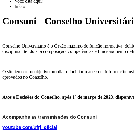
Você está aqui:
Início
Consuni - Conselho Universitá
Conselho Universitário é o Órgão máximo de função normativa, delibe
disciplinar, tendo sua composição, competências e funcionamento def
O site tem como objetivo ampliar e facilitar o acesso à informação in
aprovados no Conselho.
Atos e Decisões do Conselho, após 1º de março de 2023, disponív
Acompanhe as transmissões do Consuni
youtube.com/ufrj_oficial