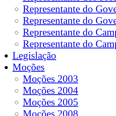
Representante do Gove
Representante do Gov
Representante do Cam
Representante do Ca
Legislação
Moções
Moções 2003
Moções 2004
Moções 2005
Moções 2008