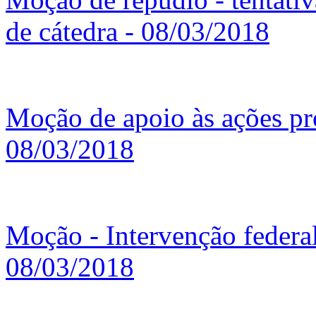
de cátedra - 08/03/2018
Moção de apoio às ações pr
08/03/2018
Moção - Intervenção federal
08/03/2018