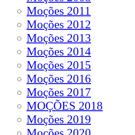
Moções 2011
Moções 2012
Moções 2013
Moções 2014
Moções 2015
Moções 2016
Moções 2017
MOÇÕES 2018
Moções 2019
Moções 2020