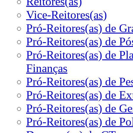
Reitores(as)
Vice-Reitores(as)
Pró-Reitores(as) de G
Pró-Reitores(as) de P
Pró-Reitores(as) de P
Finanças
Pró-Reitores(as) de Pe
Pró-Reitores(as) de Ex
Pró-Reitores(as) de G
Pró-Reitores(as) de Pol