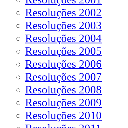
Resoluções 2002
Resoluções 2003
Resoluções 2004
Resoluções 2005
Resoluções 2006
Resoluções 2007
Resoluções 2008
Resoluções 2009
Resoluções 2010