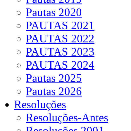
Pautas 2020
PAUTAS 2021
PAUTAS 2022
PAUTAS 2023
PAUTAS 2024
Pautas 2025
Pautas 2026
Resoluções
Resoluções-Antes
Resoluções 2001