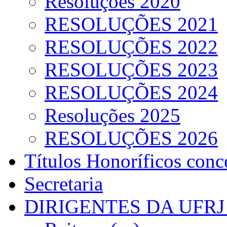
Resoluções 2020
RESOLUÇÕES 2021
RESOLUÇÕES 2022
RESOLUÇÕES 2023
RESOLUÇÕES 2024
Resoluções 2025
RESOLUÇÕES 2026
Títulos Honoríficos conc
Secretaria
DIRIGENTES DA UFRJ