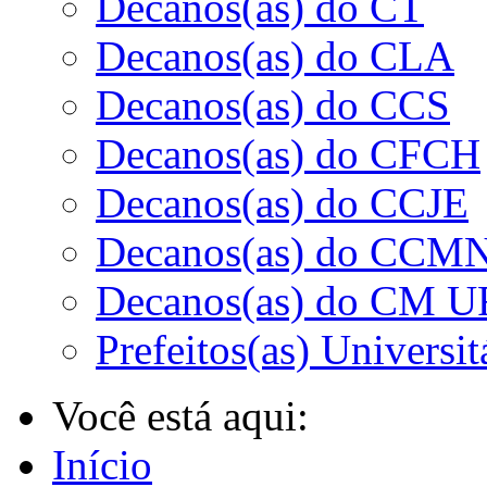
Decanos(as) do CT
Decanos(as) do CLA
Decanos(as) do CCS
Decanos(as) do CFCH
Decanos(as) do CCJE
Decanos(as) do CCM
Decanos(as) do CM U
Prefeitos(as) Universit
Você está aqui:
Início