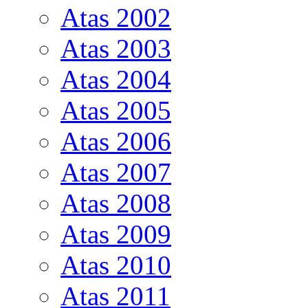
Atas 2002
Atas 2003
Atas 2004
Atas 2005
Atas 2006
Atas 2007
Atas 2008
Atas 2009
Atas 2010
Atas 2011