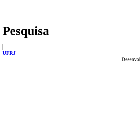
Pesquisa
UFRJ
Desenvol