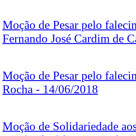
Moção de Pesar pelo faleci
Fernando José Cardim de C
Moção de Pesar pelo faleci
Rocha - 14/06/2018
Moção de Solidariedade ao