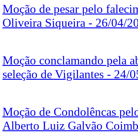
Moção de pesar pelo faleci
Oliveira Siqueira - 26/04/2
Moção conclamando pela abe
seleção de Vigilantes - 24/
Moção de Condolêncas pelo
Alberto Luiz Galvão Coimb