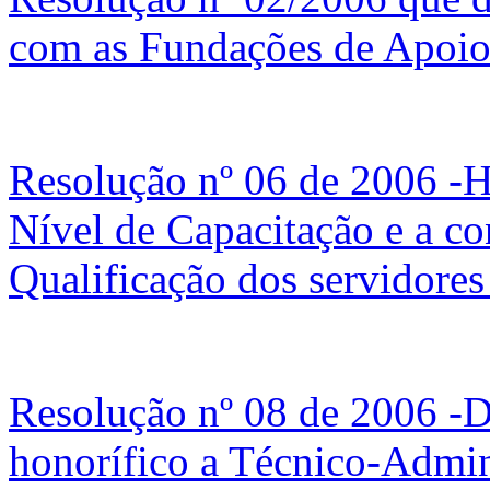
com as Fundações de Apoio
Resolução nº 06 de 2006 -
Nível de Capacitação e a co
Qualificação dos servidore
Resolução nº 08 de 2006 -Di
honorífico a Técnico-Admin