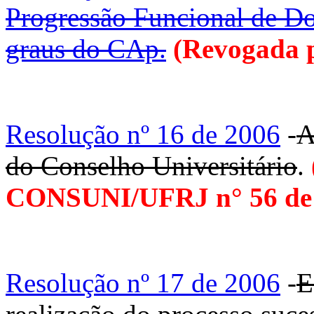
Progressão Funcional de Doc
graus do CAp.
(Revogada p
Resolução nº 16 de 2006
-
A
do Conselho Universitário
.
CONSUNI/UFRJ n° 56 de 
Resolução nº 17 de 2006
-
E