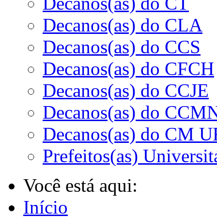
Decanos(as) do CT
Decanos(as) do CLA
Decanos(as) do CCS
Decanos(as) do CFCH
Decanos(as) do CCJE
Decanos(as) do CCM
Decanos(as) do CM U
Prefeitos(as) Universit
Você está aqui:
Início