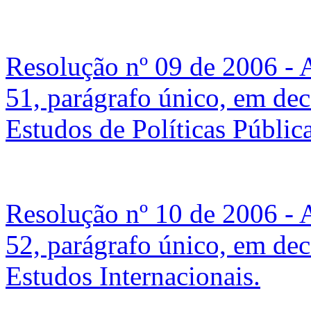
Resolução nº 09 de 2006 - A
51, parágrafo único, em dec
Estudos de Políticas Públi
Resolução nº 10 de 2006 - A
52, parágrafo único, em dec
Estudos Internacionais.