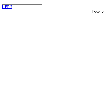
UFRJ
Desenvol