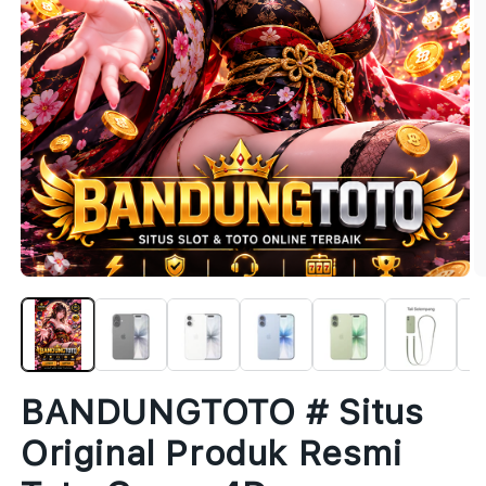
galeri
Buka
B
media
m
1
2
di
di
modal
m
BANDUNGTOTO # Situs
Original Produk Resmi