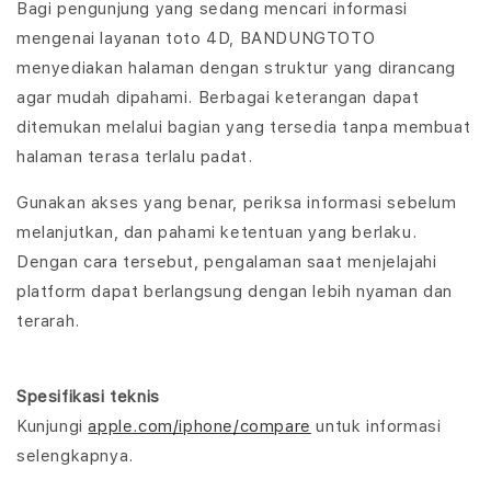
Bagi pengunjung yang sedang mencari informasi
mengenai layanan toto 4D, BANDUNGTOTO
menyediakan halaman dengan struktur yang dirancang
agar mudah dipahami. Berbagai keterangan dapat
ditemukan melalui bagian yang tersedia tanpa membuat
halaman terasa terlalu padat.
Gunakan akses yang benar, periksa informasi sebelum
melanjutkan, dan pahami ketentuan yang berlaku.
Dengan cara tersebut, pengalaman saat menjelajahi
platform dapat berlangsung dengan lebih nyaman dan
terarah.
Spesifikasi teknis
Kunjungi
apple.com/iphone/compare
untuk informasi
selengkapnya.