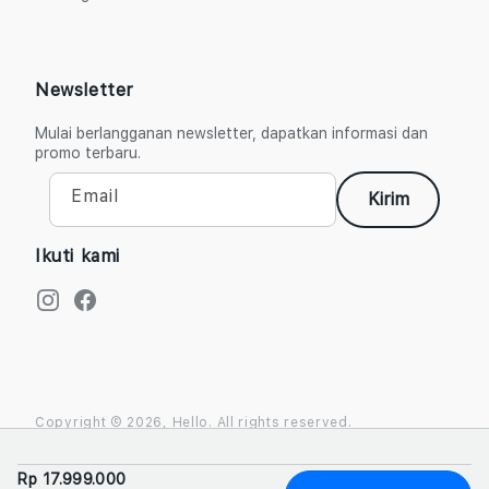
Newsletter
Mulai berlangganan newsletter, dapatkan informasi dan
promo terbaru.
Email
Kirim
Ikuti kami
Instagram
Facebook
Copyright © 2026,
Hello
.
All rights reserved.
Syarat & Ketentuan
Kebijakan Privasi
Rp 17.999.000