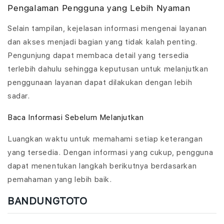
Pengalaman Pengguna yang Lebih Nyaman
Selain tampilan, kejelasan informasi mengenai layanan
dan akses menjadi bagian yang tidak kalah penting.
Pengunjung dapat membaca detail yang tersedia
terlebih dahulu sehingga keputusan untuk melanjutkan
penggunaan layanan dapat dilakukan dengan lebih
sadar.
Baca Informasi Sebelum Melanjutkan
Luangkan waktu untuk memahami setiap keterangan
yang tersedia. Dengan informasi yang cukup, pengguna
dapat menentukan langkah berikutnya berdasarkan
pemahaman yang lebih baik.
BANDUNGTOTO