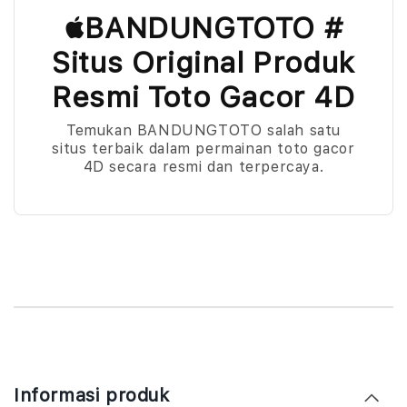

BANDUNGTOTO #
Situs Original Produk
Resmi Toto Gacor 4D
Temukan BANDUNGTOTO salah satu
situs terbaik dalam permainan toto gacor
4D secara resmi dan terpercaya.
K
o
Informasi produk
n