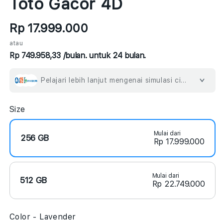
Toto Gacor 4D
Rp 17.999.000
atau
Rp 749.958,33 /bulan. untuk 24 bulan.
Pelajari lebih lanjut mengenai simulasi cicilan
Size
Mulai dari
256 GB
Rp 17.999.000
Mulai dari
512 GB
Rp 22.749.000
Color -
Lavender