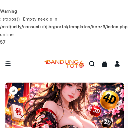
Langsung
ke
Warning
konten
: strpos(): Empty needle in
/mnt/unity/consuni.ufrj.br/portal/templates/beez3/index.php
on line
57
Keranjang
Login
Langsung
Gambar
ke
informasi
1
produk
kini
tersedia
di
tampilan