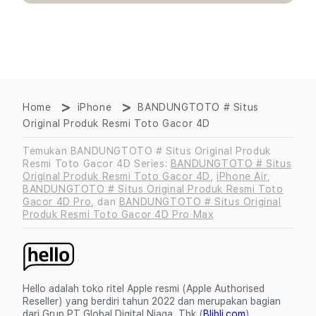
Home
iPhone
BANDUNGTOTO # Situs
Original Produk Resmi Toto Gacor 4D
Temukan BANDUNGTOTO # Situs Original Produk
Resmi Toto Gacor 4D Series:
BANDUNGTOTO # Situs
Original Produk Resmi Toto Gacor 4D
,
iPhone Air
,
BANDUNGTOTO # Situs Original Produk Resmi Toto
Gacor 4D Pro
, dan
BANDUNGTOTO # Situs Original
Produk Resmi Toto Gacor 4D Pro Max
Hello adalah toko ritel Apple resmi (Apple Authorised
Reseller) yang berdiri tahun 2022 dan merupakan bagian
dari Grup PT Global Digital Niaga, Tbk (
Blibli.com
).