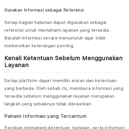
Gunakan Informasi sebagai Referensi
Setiap bagian halaman dapat digunakan sebagai
referensi untuk memahami layanan yang tersedia.
Bacalah informasi secara menyeluruh agar tidak
melewatkan keterangan penting.
Kenali Ketentuan Sebelum Menggunakan
Layanan
Setiap platform dapat memiliki aturan dan ketentuan
yang berbeda. Oleh sebab itu, membaca informasi yang
tersedia sebelum menggunakan layanan merupakan
langkah yang sebaiknya tidak dilewatkan.
Pahami Informasi yang Tercantum
Pastikan memahami ketentuan, batasan, serta informasi