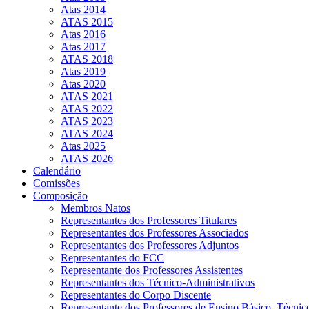
Atas 2014
ATAS 2015
Atas 2016
Atas 2017
ATAS 2018
Atas 2019
Atas 2020
ATAS 2021
ATAS 2022
ATAS 2023
ATAS 2024
Atas 2025
ATAS 2026
Calendário
Comissões
Composição
Membros Natos
Representantes dos Professores Titulares
Representantes dos Professores Associados
Representantes dos Professores Adjuntos
Representantes do FCC
Representante dos Professores Assistentes
Representantes dos Técnico-Administrativos
Representantes do Corpo Discente
Representante dos Professores de Ensino Básico, Técnic