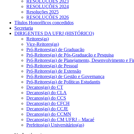
RESOLUÇÕES 2023
RESOLUÇÕES 2024
Resoluções 2025
RESOLUÇÕES 2026
Títulos Honoríficos concedidos
Secretaria
DIRIGENTES DA UFRJ (HISTÓRICO)
Reitores(as)
Vice-Reitores(as)
Pró-Reitores(as) de Graduação
Pró-Reitores(as) de Pós-Graduação e Pesquisa
Pró-Reitores(as) de Planejamento, Desenvolvimento e Fi
Pró-Reitores(as) de Pessoal
Pró-Reitores(as) de Extensão
Pró-Reitores(as) de Gestão e Governança
Pró-Reitores(as) de Políticas Estudantis
Decanos(as) do CT
Decanos(as) do CLA
Decanos(as) do CCS
Decanos(as) do CFCH
Decanos(as) do CCJE
Decanos(as) do CCMN
Decanos(as) do CM UFRJ – Macaé
Prefeitos(as) Universitários(as)