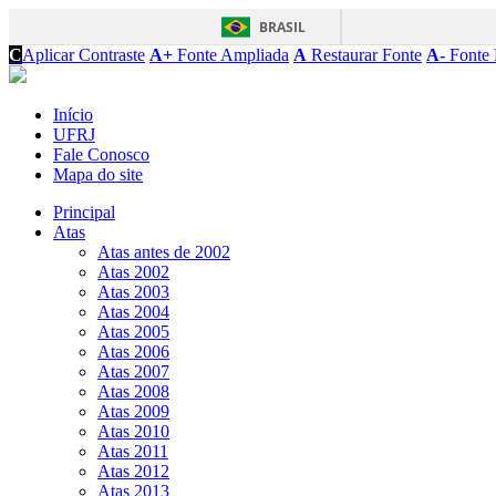
BRASIL
C
Aplicar Contraste
A+
Fonte Ampliada
A
Restaurar Fonte
A-
Fonte 
Início
UFRJ
Fale Conosco
Mapa do site
Principal
Atas
Atas antes de 2002
Atas 2002
Atas 2003
Atas 2004
Atas 2005
Atas 2006
Atas 2007
Atas 2008
Atas 2009
Atas 2010
Atas 2011
Atas 2012
Atas 2013